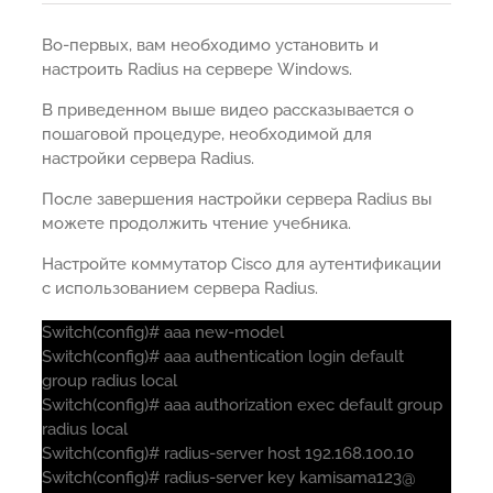
Во-первых, вам необходимо установить и
настроить Radius на сервере Windows.
В приведенном выше видео рассказывается о
пошаговой процедуре, необходимой для
настройки сервера Radius.
После завершения настройки сервера Radius вы
можете продолжить чтение учебника.
Настройте коммутатор Cisco для аутентификации
с использованием сервера Radius.
Switch(config)# aaa new-model
Switch(config)# aaa authentication login default
group radius local
Switch(config)# aaa authorization exec default group
radius local
Switch(config)# radius-server host 192.168.100.10
Switch(config)# radius-server key kamisama123@