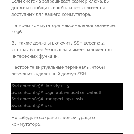
Если система запрашивает размер ключа, вы
должны сообщить наибольшее количество
доступных для вашего коммутатора.
На моем коммутаторе максимальное значение:
4096
Вы также должны включить SSH версию 2,
которая более безопасна и имеет множество
интересных функций.
Настройте виртуальные терминалы, чтобы
разрешить удаленный доступ SSH.
Switch(config)# line vty 0 15
Switch(config)# login authentication default
Switch(config)# transport input ssh
Switch(config)# exit
Не забудьте сохранить конфигурацию
коммутатора.