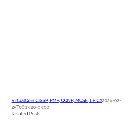
VirtualCoin CISSP, PMP, CCNP, MCSE, LPIC2
2026-02-
25T06:13:20-03:00
Related Posts