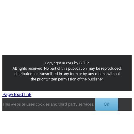
Copyright © 2023 by B. T. R.
All rights reserved. No part of this publication may be reproduced,
distributed, or transmitted in any form or by any means without
the prior written permission of the publisher.
Page load link
OK
This website uses cookies and third party services.