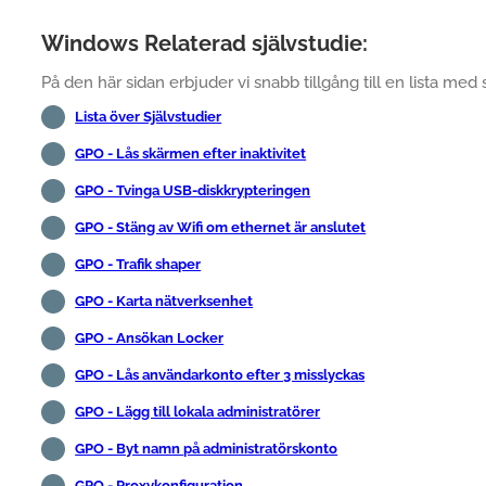
Windows Relaterad självstudie:
På den här sidan erbjuder vi snabb tillgång till en lista med 
Lista över Självstudier
GPO - Lås skärmen efter inaktivitet
GPO - Tvinga USB-diskkrypteringen
GPO - Stäng av Wifi om ethernet är anslutet
GPO - Trafik shaper
GPO - Karta nätverksenhet
GPO - Ansökan Locker
GPO - Lås användarkonto efter 3 misslyckas
GPO - Lägg till lokala administratörer
GPO - Byt namn på administratörskonto
GPO - Proxykonfiguration