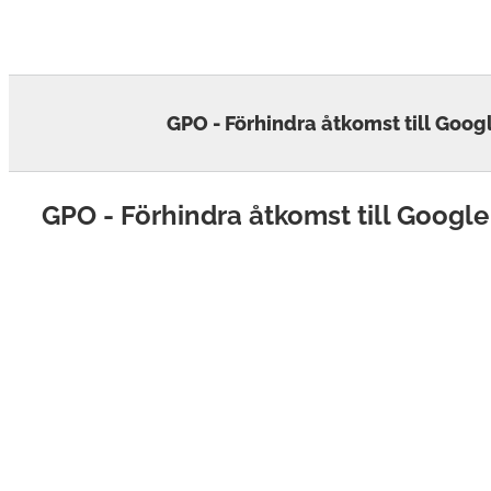
Skip
to
content
GPO - Förhindra åtkomst till Goo
GPO - Förhindra åtkomst till Googl