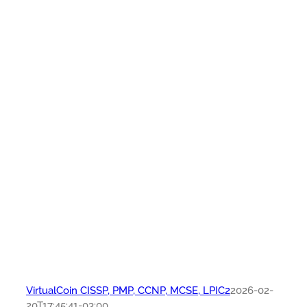
VirtualCoin CISSP, PMP, CCNP, MCSE, LPIC2
2026-02-
20T17:45:41-03:00