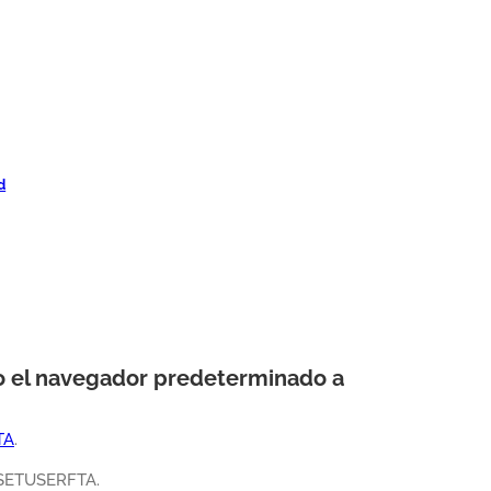
d
mo el navegador predeterminado a
TA
.
o SETUSERFTA.