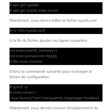
# apt-get update
# apt-get install redis-server
Maintenant, vous devez éditer le fichier sysctl.conf.
# vi /etc/sysctl.conf
A la fin du fichier, ajoutez les lignes suivantes:
vm.overcommit_memory=1
net.core.somaxconn=65535
fs.file-max=100000
Entrez la commande suivante pour recharger le
fichier de configuration.
# sysctl -p
# echo never >
/sys/kernel/mm/transparent_hugepage/enabled
Maintenant, vous devriez trouver l’emplacement du