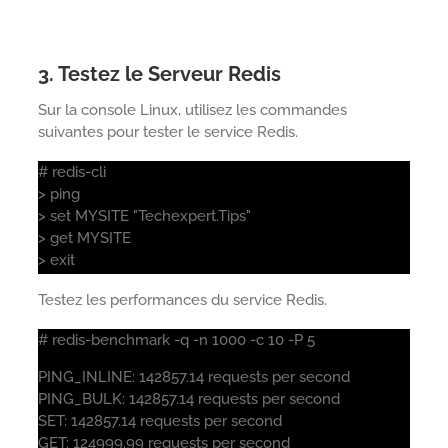
3. Testez le Serveur Redis
Sur la console Linux, utilisez les commandes
suivantes pour tester le service Redis.
# redis-cli
> ping
> set MYSITE "Techexpert.Tips"
> get MYSITE
> exit
Testez les performances du service Redis.
# redis-benchmark -q -n 1000 -c 10 -P 5
PING_INLINE: 142857.14 requests per second
PING_BULK: 142857.14 requests per second
SET: 142857.14 requests per second
GET: 124999.99 requests per second