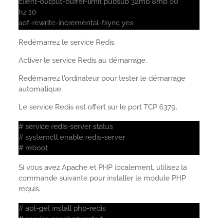
client-output-buffer-limit pubsub 32mb 8mb 60
hz 10
aof-rewrite-incremental-fsync yes
Redémarrez le service Redis.
Activer le service Redis au démarrage.
Redémarrez l'ordinateur pour tester le démarrage
automatique.
Le service Redis est offert sur le port TCP 6379.
# service redis-server status
# systemctl enable redis-server
# reboot
Si vous avez Apache et PHP localement, utilisez la
commande suivante pour installer le module PHP
requis.
# apt-get install php-redis