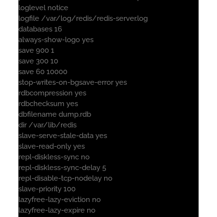
loglevel notice
logfile /var/log/redis/redis-server.log
databases 16
always-show-logo yes
save 900 1
save 300 10
save 60 10000
stop-writes-on-bgsave-error yes
rdbcompression yes
rdbchecksum yes
dbfilename dump.rdb
dir /var/lib/redis
slave-serve-stale-data yes
slave-read-only yes
repl-diskless-sync no
repl-diskless-sync-delay 5
repl-disable-tcp-nodelay no
slave-priority 100
lazyfree-lazy-eviction no
lazyfree-lazy-expire no