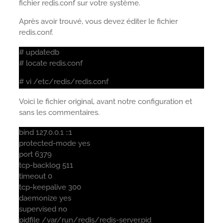
fichier redis.conf sur votre système.
Après avoir trouvé, vous devez éditer le fichier
redis.conf.
# updatedb
# locate redis.conf
# vi /etc/redis/redis.conf
Voici le fichier original, avant notre configuration et
sans les commentaires.
bind 127.0.0.1 ::1
protected-mode yes
port 6379
tcp-backlog 511
timeout 0
tcp-keepalive 300
daemonize yes
supervised no
pidfile /var/run/redis/redis-server.pid