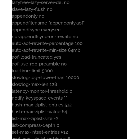
lazyfree-lazy-server-del no
slave-lazy-flush no
appendonly no
appendfilename "appendonly.aof"
appendfsync everysec
no-appendfsync-on-rewrite no
auto-aof-rewrite-percentage 100
auto-aof-rewrite-min-size 64mb
aof-load-truncated yes
aof-use-rdb-preamble no
lua-time-limit 5000
slowlog-log-slower-than 10000
slowlog-max-len 128
latency-monitor-threshold 0
notify-keyspace-events ""
hash-max-ziplist-entries 512
hash-max-ziplist-value 64
list-max-ziplist-size -2
list-compress-depth 0
set-max-intset-entries 512
zset-max-ziplist-entries 128