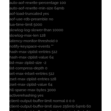
auto-aof-rewrite-percentage 100
auto-aof-rewrite-min-size 64mb
aof-load-truncated yes
aof-use-rdb-preamble no
lua-time-limit 5000
slowlog-log-slower-than 10000
slowlog-max-len 128
latency-monitor-threshold 0
notify-keyspace-events ""
hash-max-ziplist-entries 512
hash-max-ziplist-value 64
list-max-ziplist-size -2
list-compress-depth 0
set-max-intset-entries 512
zset-max-ziplist-entries 128
zset-max-ziplist-value 64
hll-sparse-max-bytes 3000
activerehashing yes
client-output-buffer-limit normal 0 0 0
client-output-buffer-limit slave 256mb 64mb 60