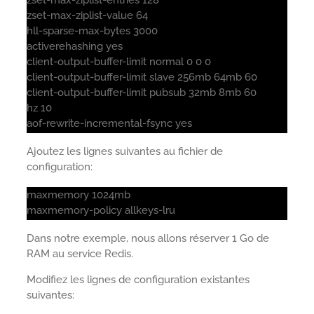
zset-max-ziplist-value 64
hll-sparse-max-bytes 3000
activerehashing yes
client-output-buffer-limit normal 0 0 0
client-output-buffer-limit slave 256mb 64mb 60
client-output-buffer-limit pubsub 32mb 8mb 60
hz 10
aof-rewrite-incremental-fsync yes
Ajoutez les lignes suivantes au fichier de
configuration:
maxmemory 1024mb
maxmemory-policy allkeys-lru
Dans notre exemple, nous allons réserver 1 Go de
RAM au service Redis.
Modifiez les lignes de configuration existantes
suivantes: