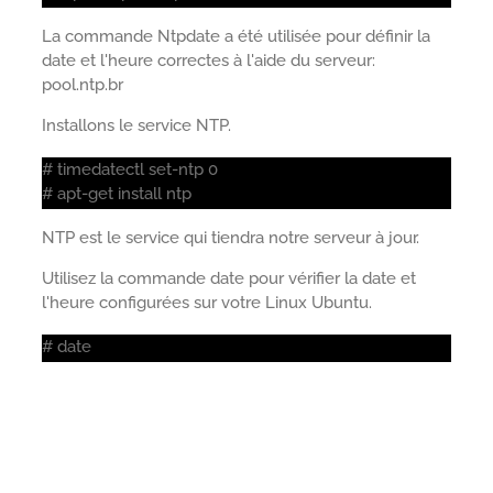
La commande Ntpdate a été utilisée pour définir la
date et l'heure correctes à l'aide du serveur:
pool.ntp.br
Installons le service NTP.
# timedatectl set-ntp 0
# apt-get install ntp
NTP est le service qui tiendra notre serveur à jour.
Utilisez la commande date pour vérifier la date et
l'heure configurées sur votre Linux Ubuntu.
# date