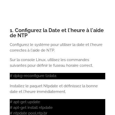
1. Configurez la Date et l'heure à l'aide
de NTP
Configurez le système pour utiliser la date et l'heure
correctes à l'aide de NTP.
Sur la console Linux, utilisez les commandes
suivantes pour définir le fuseau horaire correct.
# dpkg-reconfigure tzdata
Installez le paquet Ntpdate et définissez la bonne
date et l'heure immédiatement.
# apt-get update
# apt-get install ntpdate
# ntpdate pool.ntp.br