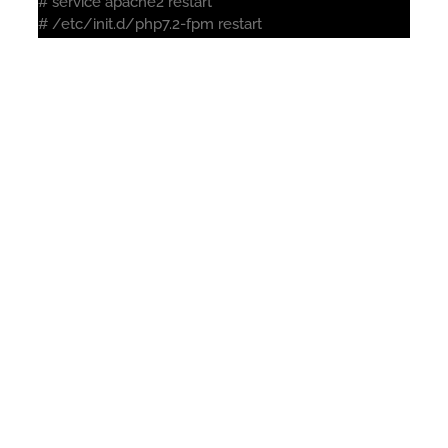
# service apache2 restart
# /etc/init.d/php7.2-fpm restart