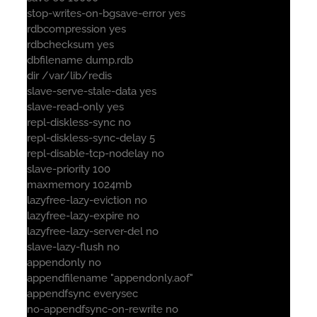
stop-writes-on-bgsave-error yes
rdbcompression yes
rdbchecksum yes
dbfilename dump.rdb
dir /var/lib/redis
slave-serve-stale-data yes
slave-read-only yes
repl-diskless-sync no
repl-diskless-sync-delay 5
repl-disable-tcp-nodelay no
slave-priority 100
maxmemory 1024mb
lazyfree-lazy-eviction no
lazyfree-lazy-expire no
lazyfree-lazy-server-del no
slave-lazy-flush no
appendonly no
appendfilename "appendonly.aof"
appendfsync everysec
no-appendfsync-on-rewrite no