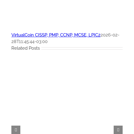
VirtualCoin CISSP, PMP, CCNP, MCSE, LPIC2
2026-02-
28T11:45:44-03:00
Related Posts