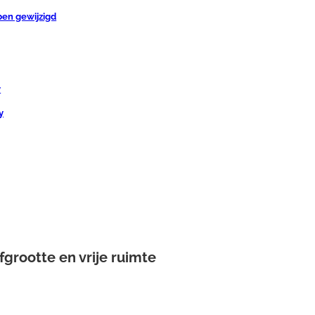
ben gewijzigd
y
y
fgrootte en vrije ruimte