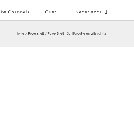
ube Channels
Over
Nederlands
Home
Powershell
PowerShell - Schijfgrootte en vrije ruimte