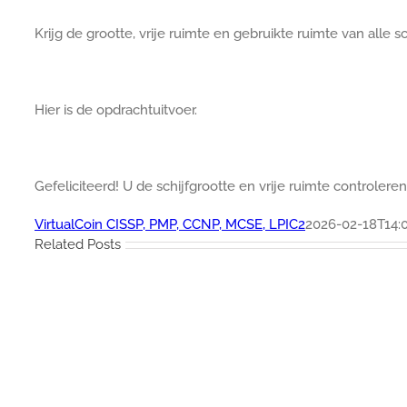
Krijg de grootte, vrije ruimte en gebruikte ruimte van alle sc
Hier is de opdrachtuitvoer.
Gefeliciteerd! U de schijfgrootte en vrije ruimte controlere
VirtualCoin CISSP, PMP, CCNP, MCSE, LPIC2
2026-02-18T14:0
Related Posts