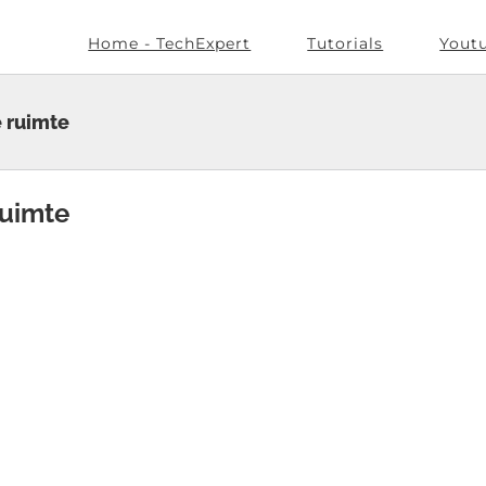
Home - TechExpert
Tutorials
Yout
e ruimte
ruimte