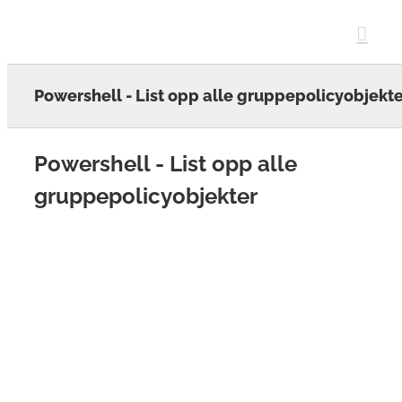
Skip
to
content
Powershell - List opp alle gruppepolicyobjekt
Powershell - List opp alle
gruppepolicyobjekter