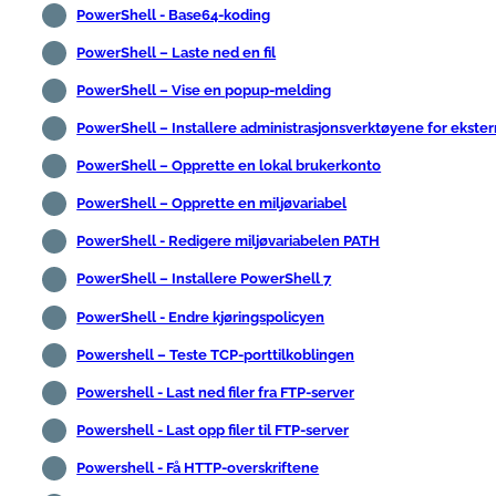
PowerShell - Base64-koding
PowerShell – Laste ned en fil
PowerShell – Vise en popup-melding
PowerShell – Installere administrasjonsverktøyene for ekster
PowerShell – Opprette en lokal brukerkonto
PowerShell – Opprette en miljøvariabel
PowerShell - Redigere miljøvariabelen PATH
PowerShell – Installere PowerShell 7
PowerShell - Endre kjøringspolicyen
Powershell – Teste TCP-porttilkoblingen
Powershell - Last ned filer fra FTP-server
Powershell - Last opp filer til FTP-server
Powershell - Få HTTP-overskriftene