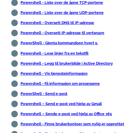
Powershell - Liste over de åpne TCP-portene
Powershell - Liste over de åpne UDP-portene
Powershell - Oversett DNS til IP-adresse
Powershell - Oversett IP-adresse til vertsnavn
PowerShell - Gjenta kommandoen hvert 5.
Powershell - Lese linjer fra en tekstfil
Powershell - Legg til brukerbilde i Active Directory
Powershell - Vis tjenesteinformasjon
Powershell - Få informasjon om prosessene
PowerShell - Send e-post
Powershell – Send e-post ved hjelp av Gmail
Powershell – Sende e-post ved hjelp av Office 365
Powershell - Finne brukerkontoer som nylig er opprettet