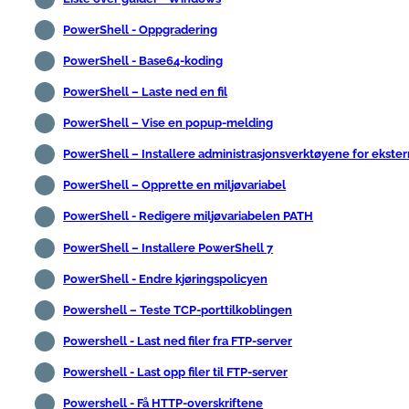
PowerShell - Oppgradering
PowerShell - Base64-koding
PowerShell – Laste ned en fil
PowerShell – Vise en popup-melding
PowerShell – Installere administrasjonsverktøyene for ekster
PowerShell – Opprette en miljøvariabel
PowerShell - Redigere miljøvariabelen PATH
PowerShell – Installere PowerShell 7
PowerShell - Endre kjøringspolicyen
Powershell – Teste TCP-porttilkoblingen
Powershell - Last ned filer fra FTP-server
Powershell - Last opp filer til FTP-server
Powershell - Få HTTP-overskriftene