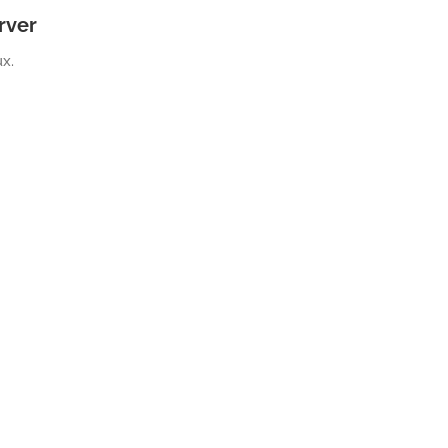
rver
x.