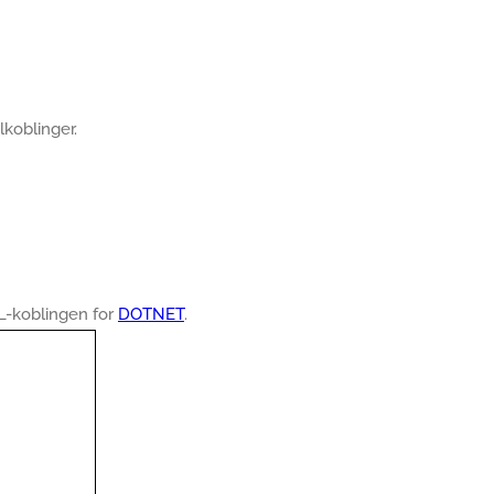
lkoblinger.
L-koblingen for
DOTNET
.