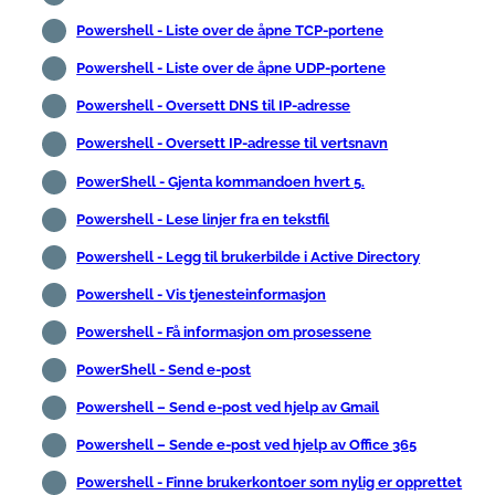
Powershell - Liste over de åpne TCP-portene
Powershell - Liste over de åpne UDP-portene
Powershell - Oversett DNS til IP-adresse
Powershell - Oversett IP-adresse til vertsnavn
PowerShell - Gjenta kommandoen hvert 5.
Powershell - Lese linjer fra en tekstfil
Powershell - Legg til brukerbilde i Active Directory
Powershell - Vis tjenesteinformasjon
Powershell - Få informasjon om prosessene
PowerShell - Send e-post
Powershell – Send e-post ved hjelp av Gmail
Powershell – Sende e-post ved hjelp av Office 365
Powershell - Finne brukerkontoer som nylig er opprettet