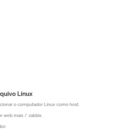
quivo Linux
dicionar o computador Linux como host.
or web mais / zabbix.
or: