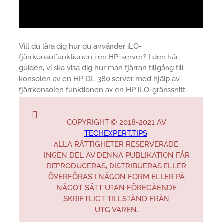
Vill du lära dig hur du använder iLO-
fjärrkonsolfunktionen i en HP-server? I den här
guiden, vi ska visa dig hur man fjärran tillgång till
konsolen av en HP DL 380 server med hjälp av
fjärrkonsolen funktionen av en HP iLO-gränssnitt.
COPYRIGHT © 2018-2021 AV
TECHEXPERT.TIPS
.
ALLA RÄTTIGHETER RESERVERADE.
INGEN DEL AV DENNA PUBLIKATION FÅR
REPRODUCERAS, DISTRIBUERAS ELLER
ÖVERFÖRAS I NÅGON FORM ELLER PÅ
NÅGOT SÄTT UTAN FÖREGÅENDE
SKRIFTLIGT TILLSTÅND FRÅN
UTGIVAREN.