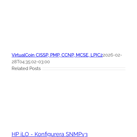
VirtualCoin CISSP, PMP, CCNP, MCSE, LPIC2
2026-02-
28T04:35:02-03:00
Related Posts
HP iLO - Konfigurera SNMPv3