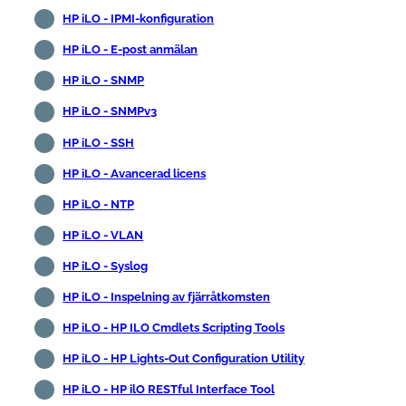
HP iLO - IPMI-konfiguration
HP iLO - E-post anmälan
HP iLO - SNMP
HP iLO - SNMPv3
HP iLO - SSH
HP iLO - Avancerad licens
HP iLO - NTP
HP iLO - VLAN
HP iLO - Syslog
HP iLO - Inspelning av fjärråtkomsten
HP iLO - HP ILO Cmdlets Scripting Tools
HP iLO - HP Lights-Out Configuration Utility
HP iLO - HP ilO RESTful Interface Tool