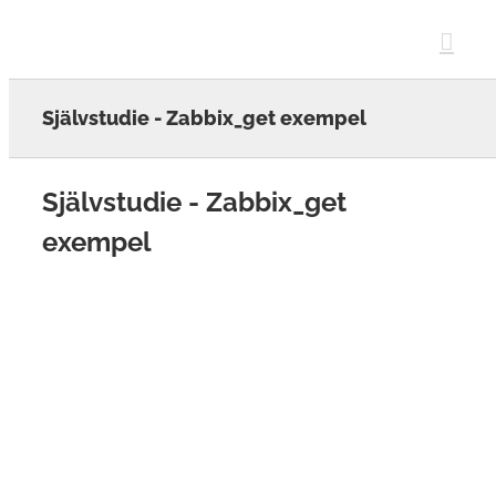
Skip
to
content
Självstudie - Zabbix_get exempel
Självstudie - Zabbix_get
exempel