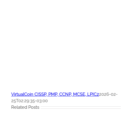
VirtualCoin CISSP, PMP, CCNP, MCSE, LPIC2
2026-02-
25T02:29:35-03:00
Related Posts