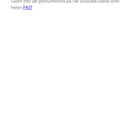
Glöm inte att prenumerera på vår youtube-kanal som
heter
FKIT
.