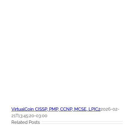
VirtualCoin CISSP, PMP, CCNP, MCSE, LPIC2
2026-02-
21T13:45:20-03:00
Related Posts