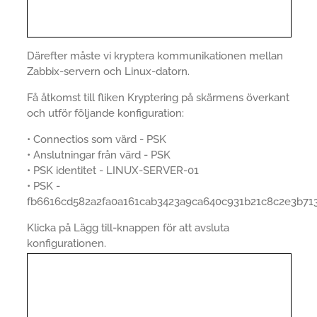
Därefter måste vi kryptera kommunikationen mellan
Zabbix-servern och Linux-datorn.
Få åtkomst till fliken Kryptering på skärmens överkant
och utför följande konfiguration:
• Connectios som värd - PSK
• Anslutningar från värd - PSK
• PSK identitet - LINUX-SERVER-01
• PSK -
fb6616cd582a2fa0a161cab3423a9ca640c931b21c8c2e3b71
Klicka på Lägg till-knappen för att avsluta
konfigurationen.