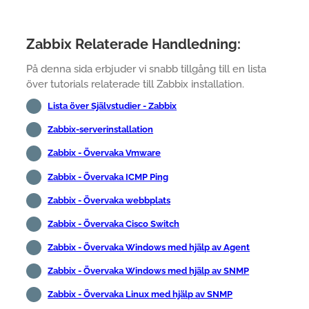
Zabbix Relaterade Handledning:
På denna sida erbjuder vi snabb tillgång till en lista
över tutorials relaterade till Zabbix installation.
Lista över Självstudier - Zabbix
Zabbix-serverinstallation
Zabbix - Övervaka Vmware
Zabbix - Övervaka ICMP Ping
Zabbix - Övervaka webbplats
Zabbix - Övervaka Cisco Switch
Zabbix - Övervaka Windows med hjälp av Agent
Zabbix - Övervaka Windows med hjälp av SNMP
Zabbix - Övervaka Linux med hjälp av SNMP