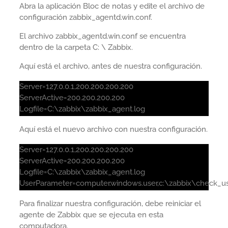
Abra la aplicación Bloc de notas y edite el archivo de
configuración zabbix_agentd.win.conf.
El archivo zabbix_agentd.win.conf se encuentra
dentro de la carpeta C: \ Zabbix.
Aquí está el archivo, antes de nuestra configuración.
Server=127.0.0.1,200.200.200.200
ServerActive=200.200.200.200
Logfile=C:\zabbix\zabbix_agent.log
Aquí está el nuevo archivo con nuestra configuración.
Server=127.0.0.1,200.200.200.200
ServerActive=200.200.200.200
Logfile=C:\zabbix\zabbix_agent.log
UserParameter=computer.windows.user,c:\zabbix\check_us
Para finalizar nuestra configuración, debe reiniciar el
agente de Zabbix que se ejecuta en esta
computadora.