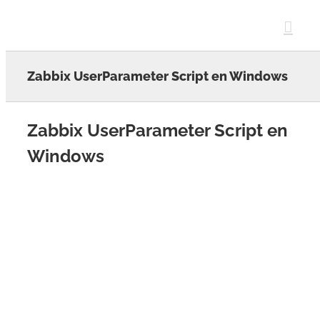
Skip
to
content
Zabbix UserParameter Script en Windows
Zabbix UserParameter Script en
Windows