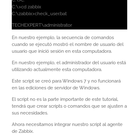
C:\>c:
C:\>cd zabbix
C:\zabbix>check_user.bat
TECHEXPERT\administrator
En nuestro ejemplo, la secuencia de comandos
cuando se ejecutó mostró el nombre de usuario del
usuario que inició sesión en esta computadora.
En nuestro ejemplo, el administrador del usuario está
utilizando actualmente esta computadora.
Este script se creó para Windows 7 y no funcionará
en las ediciones de servidor de Windows.
El script no es la parte importante de este tutorial,
tendrá que crear scripts o comandos que se ajusten a
sus necesidades.
Ahora necesitamos integrar nuestro script al agente
de Zabbix.