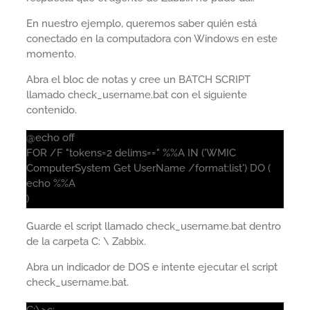
En nuestro ejemplo, queremos saber quién está
conectado en la computadora con Windows en este
momento.
Abra el bloc de notas y cree un BATCH SCRIPT
llamado check_username.bat con el siguiente
contenido.
@echo off
FOR /F "tokens=2 delims==" %%A IN ('WMIC
ComputerSystem Get UserName /format:list') DO (
echo %%A
)
Guarde el script llamado check_username.bat dentro
de la carpeta C: \ Zabbix.
Abra un indicador de DOS e intente ejecutar el script
check_username.bat.