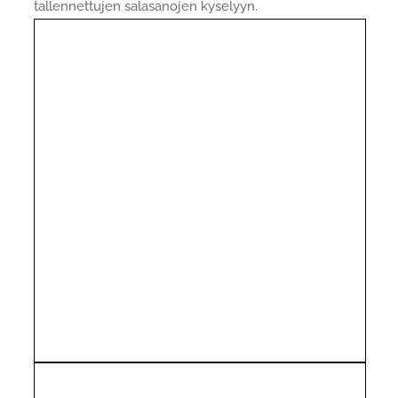
tallennettujen salasanojen kyselyyn.