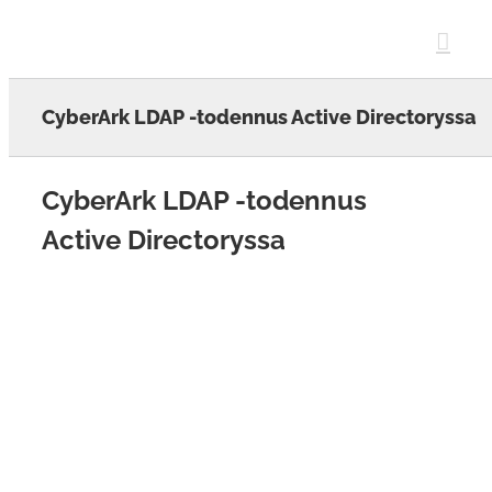
Skip
to
content
CyberArk LDAP -todennus Active Directoryssa
CyberArk LDAP -todennus
Active Directoryssa