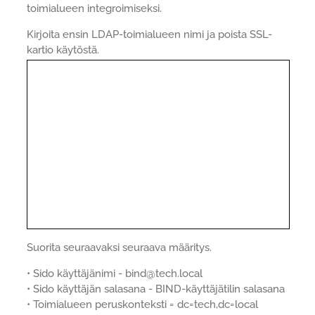
toimialueen integroimiseksi.
Kirjoita ensin LDAP-toimialueen nimi ja poista SSL-
kartio käytöstä.
Suorita seuraavaksi seuraava määritys.
• Sido käyttäjänimi - bind@tech.local
• Sido käyttäjän salasana - BIND-käyttäjätilin salasana
• Toimialueen peruskonteksti = dc=tech,dc=local