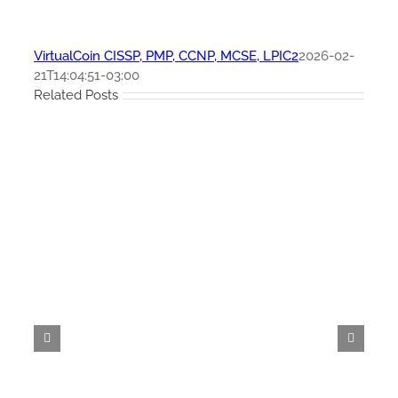
VirtualCoin CISSP, PMP, CCNP, MCSE, LPIC2
2026-02-
21T14:04:51-03:00
Related Posts