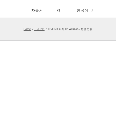
자습서
약
한국어
Home
TP-LINK
TP-LINK 아처 C6 AC1200 - 반경 인증