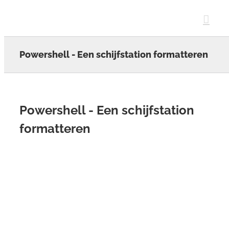
Skip
to
content
Powershell - Een schijfstation formatteren
Powershell - Een schijfstation
formatteren