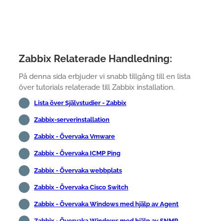
Zabbix Relaterade Handledning:
På denna sida erbjuder vi snabb tillgång till en lista
över tutorials relaterade till Zabbix installation.
Lista över Självstudier - Zabbix
Zabbix-serverinstallation
Zabbix - Övervaka Vmware
Zabbix - Övervaka ICMP Ping
Zabbix - Övervaka webbplats
Zabbix - Övervaka Cisco Switch
Zabbix - Övervaka Windows med hjälp av Agent
Zabbix - Övervaka Windows med hjälp av SNMP