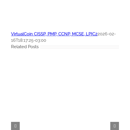
VirtualCoin CISSP, PMP, CCNP, MCSE, LPIC2
2026-02-
16T18:17:25-03:00
Related Posts