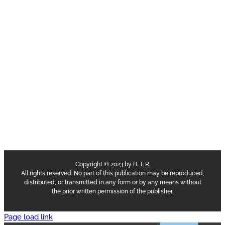
Copyright © 2023 by B. T. R.
All rights reserved. No part of this publication may be reproduced,
distributed, or transmitted in any form or by any means without
the prior written permission of the publisher.
Page load link