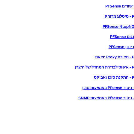
ים PFSense
חק
PFSens
 PFSense
צאת
היצרן
יקס