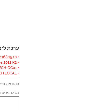
ערכת לימוד
• IP - 192.168.15.10.
• Operacional System - Windows 2012 R2
• Hostname - TECH-DC01
• Active Directory Domain: TECH.LOCAL
פתח את הייש
גש לתפריט ני