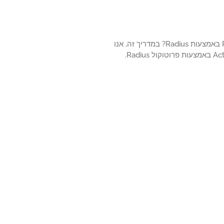
האם בדעתך ללמוד כיצד לקבוע את התצורה של אימות הספריה הפעילה של PFsense באמצעות Radius? במדריך זה, אנו