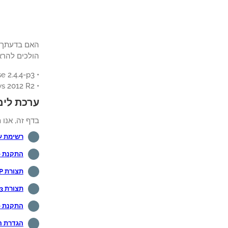
הולכים להראות לך כיצד לאמת משתמ
• Pfsense 2.4.4-p3
• Windows 2012 R2
ערכת לימוד 
בדף זה, אנו מ
רשימת ע
התקנת PFSense
תצורת SNMP של PFSense
תצורת PFSense SNMPv3
התקנת PFSense נטו-SNMP
הגדרת הוד