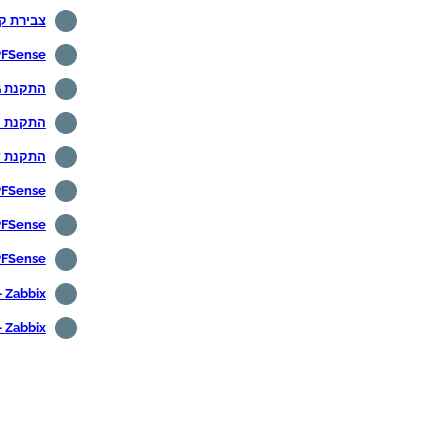
צבירת קישור
PFSense - סיסלוג מרו
התקנת PFSense NtopNG
התקנת ננום e
התקנת דיונון
PFSense - תצורת Proxy יו
PFSense - איפוס לברירת המחדל של 
PFSense - התקנת סוכן זאב
Zabbix - ניטור Pfsense באמצעות סוכן
Zabbix - ניטור Pfsense באמצעות SNMP