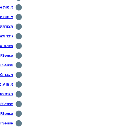
אימות PFSense ב- Active Directory
אימות PFSense על פריאדיוס
תצורת שפה se
גיבוי ושחזור
שחזור סיסמה
PFSense - תצורת H
PFSense - מעצב תנו
מעבר לגיבו
איזון עומסים WAN מר
הגנת מסוף se
PFSense - תצורת פורטל ש
PFSense - תצורת an
PFSense - שרת P