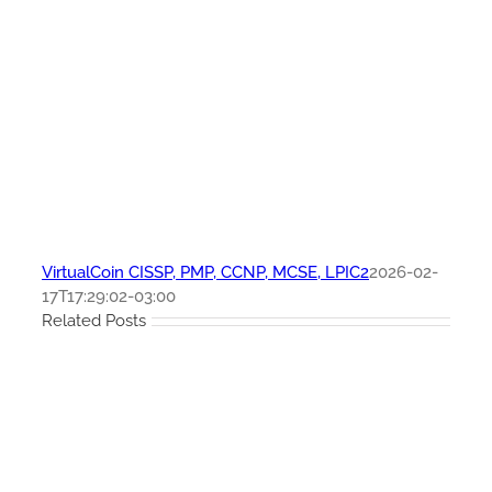
VirtualCoin CISSP, PMP, CCNP, MCSE, LPIC2
2026-02-
17T17:29:02-03:00
Related Posts