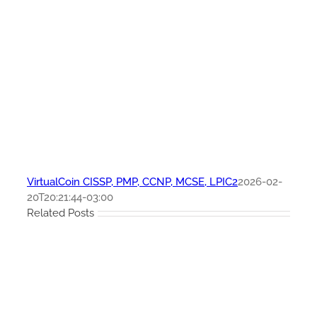
VirtualCoin CISSP, PMP, CCNP, MCSE, LPIC2
2026-02-
20T20:21:44-03:00
Related Posts