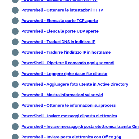
Powershell - Ottenere le intestazioni HTTP
Powershell - Elenca le porte TCP aperte
Powershell - Elenca le porte UDP aperte
Powershell - Traduci DNS in indirizzo IP
Powershell - Tradurre l'indirizzo IP in hostname
PowerShell - Ripetere il comando ogni 5 secondi
Powershell - Leggere righe da un file di testo
Powershell - Aggiungere foto utente in Active Directory
Powershell - Mostra informazioni sui servizi
Powershell - Ottenere le informazioni sui processi
PowerShell - Inviare messaggi di posta elettronica
Powershell - Inviare messaggi di posta elettronica tramite Gm
Powershell - Inviare posta elettronica con Office 365