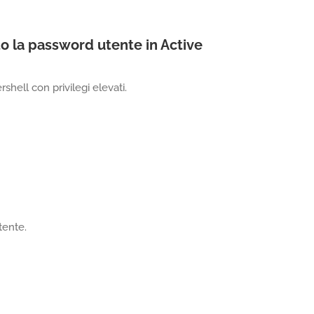
to la password utente in Active
hell con privilegi elevati.
tente.