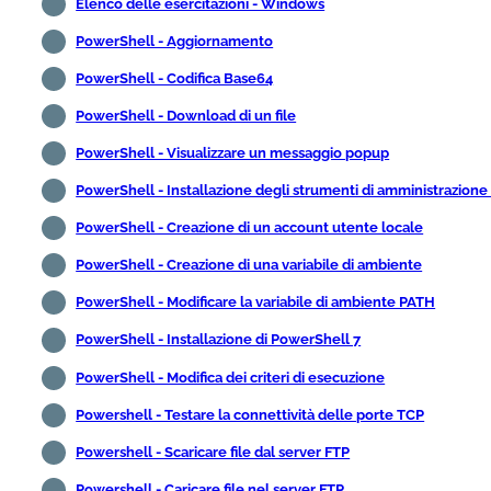
Elenco delle esercitazioni - Windows
PowerShell - Aggiornamento
PowerShell - Codifica Base64
PowerShell - Download di un file
PowerShell - Visualizzare un messaggio popup
PowerShell - Installazione degli strumenti di amministrazione
PowerShell - Creazione di un account utente locale
PowerShell - Creazione di una variabile di ambiente
PowerShell - Modificare la variabile di ambiente PATH
PowerShell - Installazione di PowerShell 7
PowerShell - Modifica dei criteri di esecuzione
Powershell - Testare la connettività delle porte TCP
Powershell - Scaricare file dal server FTP
Powershell - Caricare file nel server FTP