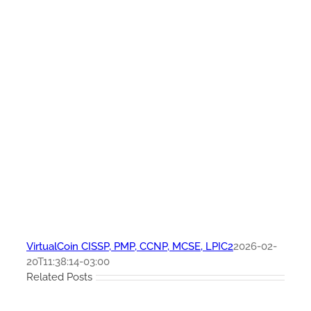
VirtualCoin CISSP, PMP, CCNP, MCSE, LPIC2
2026-02-
20T11:38:14-03:00
Related Posts