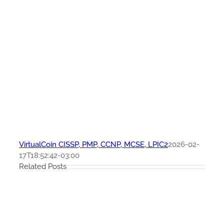
VirtualCoin CISSP, PMP, CCNP, MCSE, LPIC2
2026-02-
17T18:52:42-03:00
Related Posts