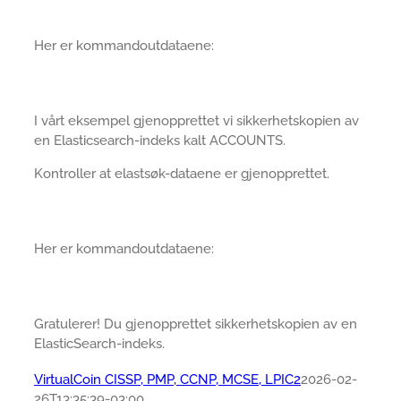
Her er kommandoutdataene:
I vårt eksempel gjenopprettet vi sikkerhetskopien av
en Elasticsearch-indeks kalt ACCOUNTS.
Kontroller at elastsøk-dataene er gjenopprettet.
Her er kommandoutdataene:
Gratulerer! Du gjenopprettet sikkerhetskopien av en
ElasticSearch-indeks.
VirtualCoin CISSP, PMP, CCNP, MCSE, LPIC2
2026-02-
26T13:35:39-03:00