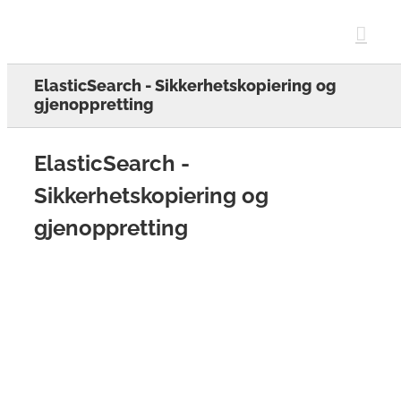
Skip
to
content
ElasticSearch - Sikkerhetskopiering og
gjenoppretting
ElasticSearch -
Sikkerhetskopiering og
gjenoppretting