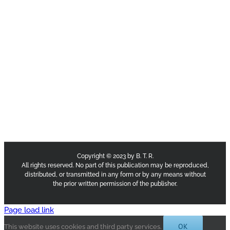
Copyright © 2023 by B. T. R.
All rights reserved. No part of this publication may be reproduced,
distributed, or transmitted in any form or by any means without
the prior written permission of the publisher.
Page load link
OK
This website uses cookies and third party services.