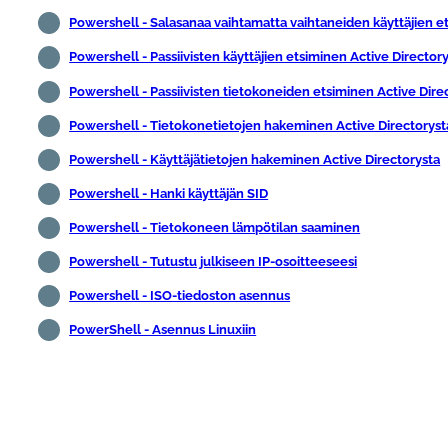
Powershell - Salasanaa vaihtamatta vaihtaneiden käyttäjien e
Powershell - Passiivisten käyttäjien etsiminen Active Director
Powershell - Passiivisten tietokoneiden etsiminen Active Dire
Powershell - Tietokonetietojen hakeminen Active Directoryst
Powershell - Käyttäjätietojen hakeminen Active Directorysta
Powershell - Hanki käyttäjän SID
Powershell - Tietokoneen lämpötilan saaminen
Powershell - Tutustu julkiseen IP-osoitteeseesi
Powershell - ISO-tiedoston asennus
PowerShell - Asennus Linuxiin