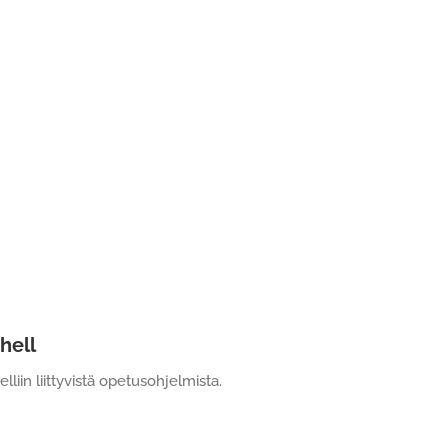
hell
iin liittyvistä opetusohjelmista.