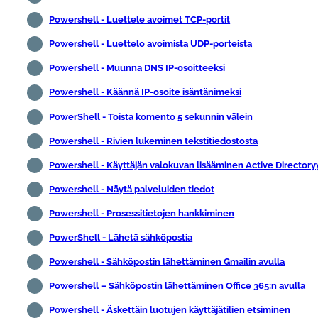
Powershell - Luettele avoimet TCP-portit
Powershell - Luettelo avoimista UDP-porteista
Powershell - Muunna DNS IP-osoitteeksi
Powershell - Käännä IP-osoite isäntänimeksi
PowerShell - Toista komento 5 sekunnin välein
Powershell - Rivien lukeminen tekstitiedostosta
Powershell - Käyttäjän valokuvan lisääminen Active Directory
Powershell - Näytä palveluiden tiedot
Powershell - Prosessitietojen hankkiminen
PowerShell - Lähetä sähköpostia
Powershell - Sähköpostin lähettäminen Gmailin avulla
Powershell – Sähköpostin lähettäminen Office 365:n avulla
Powershell - Äskettäin luotujen käyttäjätilien etsiminen