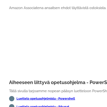
Amazon Associatena ansaitsen ehdot täyttävistä ostoksista.
Aiheeseen liittyvä opetusohjelma - PowerS
Tällä sivulla tarjoamme nopean pääsyn luetteloon PowerShell
Luettelo opetusohjelmista - Powershell
Luettelo opetusohjelmista - Ikkunat