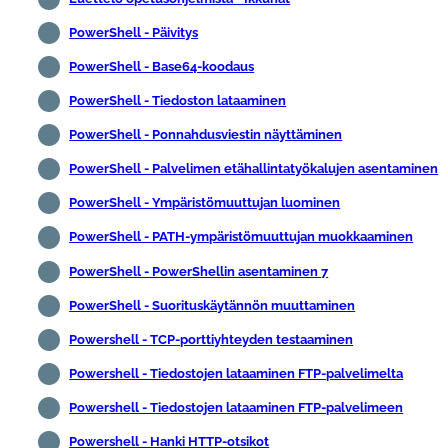
PowerShell - Päivitys
PowerShell - Base64-koodaus
PowerShell - Tiedoston lataaminen
PowerShell - Ponnahdusviestin näyttäminen
PowerShell - Palvelimen etähallintatyökalujen asentaminen
PowerShell - Ympäristömuuttujan luominen
PowerShell - PATH-ympäristömuuttujan muokkaaminen
PowerShell - PowerShellin asentaminen 7
PowerShell - Suorituskäytännön muuttaminen
Powershell - TCP-porttiyhteyden testaaminen
Powershell - Tiedostojen lataaminen FTP-palvelimelta
Powershell - Tiedostojen lataaminen FTP-palvelimeen
Powershell - Hanki HTTP-otsikot