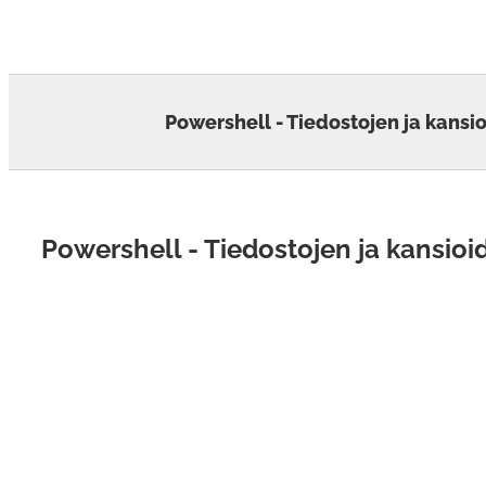
Skip
to
content
Powershell - Tiedostojen ja kansi
Powershell - Tiedostojen ja kansioi