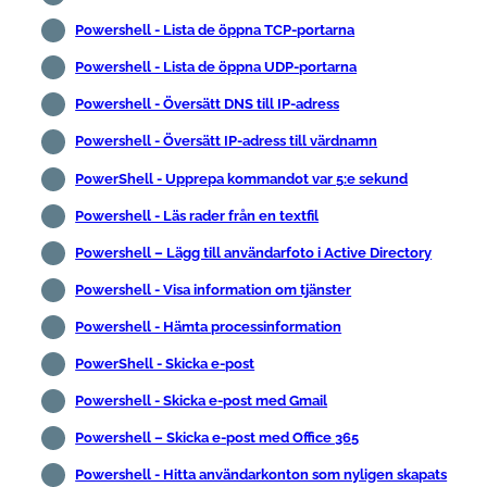
Powershell - Lista de öppna TCP-portarna
Powershell - Lista de öppna UDP-portarna
Powershell - Översätt DNS till IP-adress
Powershell - Översätt IP-adress till värdnamn
PowerShell - Upprepa kommandot var 5:e sekund
Powershell - Läs rader från en textfil
Powershell – Lägg till användarfoto i Active Directory
Powershell - Visa information om tjänster
Powershell - Hämta processinformation
PowerShell - Skicka e-post
Powershell - Skicka e-post med Gmail
Powershell – Skicka e-post med Office 365
Powershell - Hitta användarkonton som nyligen skapats