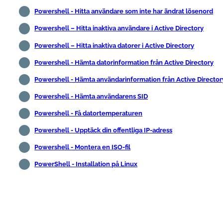
Powershell - Hitta användare som inte har ändrat lösenord
Powershell – Hitta inaktiva användare i Active Directory
Powershell – Hitta inaktiva datorer i Active Directory
Powershell - Hämta datorinformation från Active Directory
Powershell - Hämta användarinformation från Active Director
Powershell - Hämta användarens SID
Powershell - Få datortemperaturen
Powershell - Upptäck din offentliga IP-adress
Powershell - Montera en ISO-fil
PowerShell - Installation på Linux