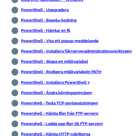
PowerShell - Uppgradera
PowerShell - Base64-kodning
PowerShell - Hämtar en fil
PowerShell - Visa ett popup-meddelande
PowerShell - Installera fjärrserveradministrationsverktygen
PowerShell - Skapa en miljövariabel
PowerShell - Redigera miljövariabeln PATH
PowerShell - Installera PowerShell 7
PowerShell - Ändra körningsprincipen
Powershell - Testa TCP-portanslutningen
Powershell - Hämta filer från FTP-servern
Powershell - Ladda upp filer till FTP-servern
Powershell - Hämta HTTP-rubrikerna