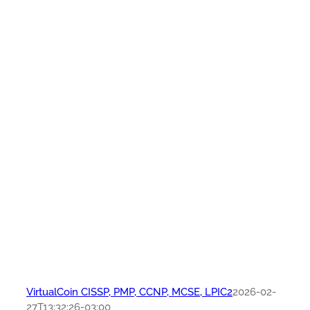
VirtualCoin CISSP, PMP, CCNP, MCSE, LPIC2
2026-02-
27T13:32:26-03:00