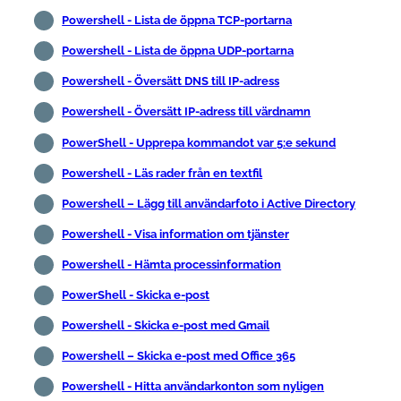
Powershell - Lista de öppna TCP-portarna
Powershell - Lista de öppna UDP-portarna
Powershell - Översätt DNS till IP-adress
Powershell - Översätt IP-adress till värdnamn
PowerShell - Upprepa kommandot var 5:e sekund
Powershell - Läs rader från en textfil
Powershell – Lägg till användarfoto i Active Directory
Powershell - Visa information om tjänster
Powershell - Hämta processinformation
PowerShell - Skicka e-post
Powershell - Skicka e-post med Gmail
Powershell – Skicka e-post med Office 365
Powershell - Hitta användarkonton som nyligen