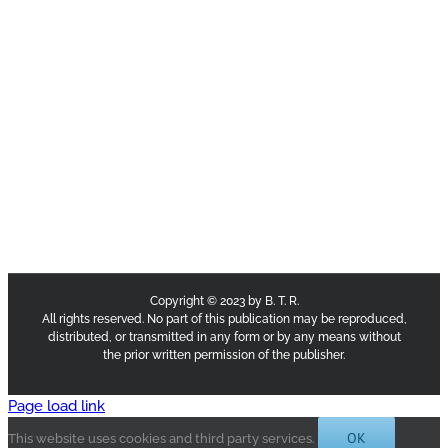
Copyright © 2023 by B. T. R.
All rights reserved. No part of this publication may be reproduced,
distributed, or transmitted in any form or by any means without
the prior written permission of the publisher.
Page load link
OK
This website uses cookies and third party services.