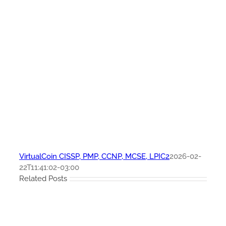
VirtualCoin CISSP, PMP, CCNP, MCSE, LPIC2
2026-02-
22T11:41:02-03:00
Related Posts