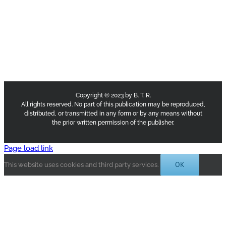
Copyright © 2023 by B. T. R.
All rights reserved. No part of this publication may be reproduced,
distributed, or transmitted in any form or by any means without
the prior written permission of the publisher.
Page load link
OK
This website uses cookies and third party services.