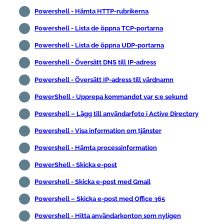
Powershell - Hämta HTTP-rubrikerna
Powershell - Lista de öppna TCP-portarna
Powershell - Lista de öppna UDP-portarna
Powershell - Översätt DNS till IP-adress
Powershell - Översätt IP-adress till värdnamn
PowerShell - Upprepa kommandot var 5:e sekund
Powershell – Lägg till användarfoto i Active Directory
Powershell - Visa information om tjänster
Powershell - Hämta processinformation
PowerShell - Skicka e-post
Powershell - Skicka e-post med Gmail
Powershell – Skicka e-post med Office 365
Powershell - Hitta användarkonton som nyligen