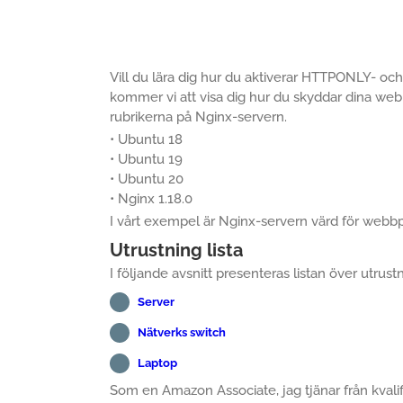
Vill du lära dig hur du aktiverar HTTPONLY- o
kommer vi att visa dig hur du skyddar dina w
rubrikerna på Nginx-servern.
• Ubuntu 18
• Ubuntu 19
• Ubuntu 20
• Nginx 1.18.0
I vårt exempel är Nginx-servern värd för w
Utrustning lista
I följande avsnitt presenteras listan över utrus
Server
Nätverks switch
Laptop
Som en Amazon Associate, jag tjänar från kvalif