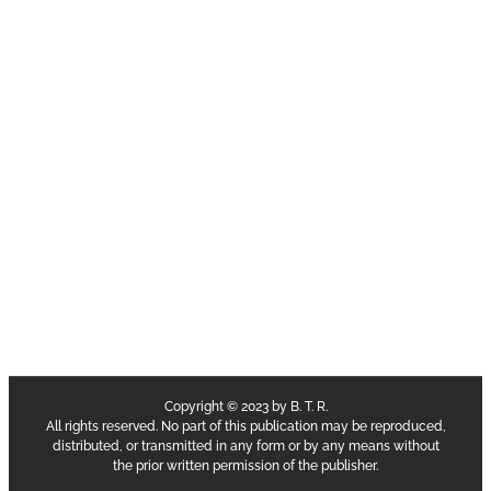
Copyright © 2023 by B. T. R.
All rights reserved. No part of this publication may be reproduced,
distributed, or transmitted in any form or by any means without
the prior written permission of the publisher.