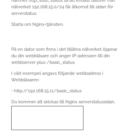
namnet http_stub_status så att endast datorer från
nätverket 192.168.15.0/24 får åtkomst till sidan för
serverstatus.
Starta om Nginx-tjänsten.
På en dator som finns i det tillåtna nätverket öppnar
du din webbläsare och anger IP-adressen till din
webbserver plus /basic_status.
I vårt exempel angavs följande webbadress i
Webbläsaren:
• http://192.168.15.11/basic_status
Du kommer att skickas till Nginx serverstatussidan.