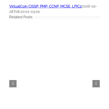
VirtualCoin CISSP, PMP, CCNP, MCSE, LPIC2
2026-02-
28T08:20:01-03:00
Related Posts