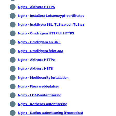
Nginx - Aktivera HTTPS
Nginx - Installera Letsencrypt-certifikatet
Nginx - Inaktivera SSL, TLS 1.0 och TLS 1.1
Nginx - Omdirigera HTTP till HTTPS
Nginx - Omdirigera en URL
Nginx - Omdirigera felet 404
Nginx - Aktivera HTTP2
Nginx - Aktivera HSTS
Nginx - ModSecurity installation
Nginx - Flera webbplatser
Nginx - LDAP-autentisering
Nginx - Kerberos-autentisering
Nginx - Radius-autentisering (Freeradius)