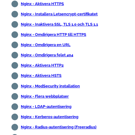
Nginx - Aktivera HTTPS
Nginx - Installera Letsencrypt-certifikatet
Nginx - Inaktivera SSL, TLS 1.0 och TLS 1.1
Nginx - Omdirigera HTTP till HTTPS
Nginx - Omdirigera en URL
Nginx - Omdirigera felet 404
Nginx - Aktivera HTTP2
Nginx - Aktivera HSTS
Nginx - ModSecurity installation
Nginx - Flera webbplatser
Nginx - LDAP-autentisering
Nginx - Kerberos-autentisering
Nginx - Radius-autentisering (Freeradius)