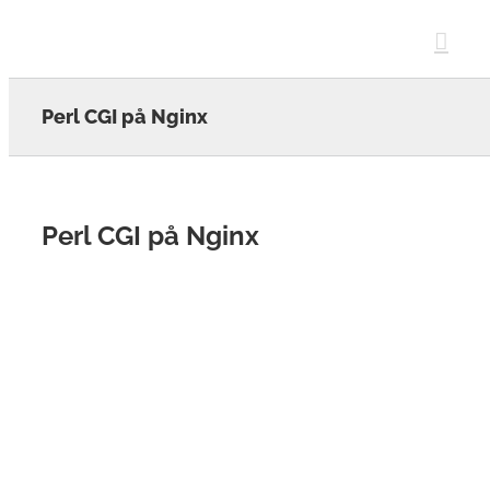
Skip
to
content
Perl CGI på Nginx
Perl CGI på Nginx