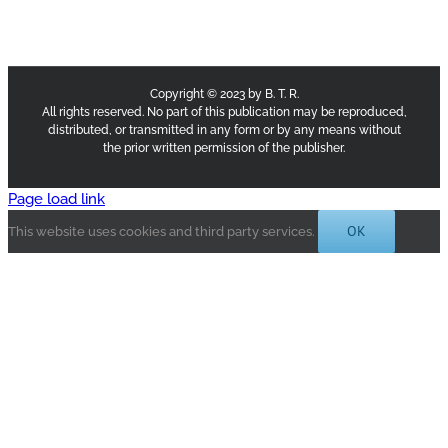
Copyright © 2023 by B. T. R.
All rights reserved. No part of this publication may be reproduced,
distributed, or transmitted in any form or by any means without
the prior written permission of the publisher.
Page load link
OK
This website uses cookies and third party services.