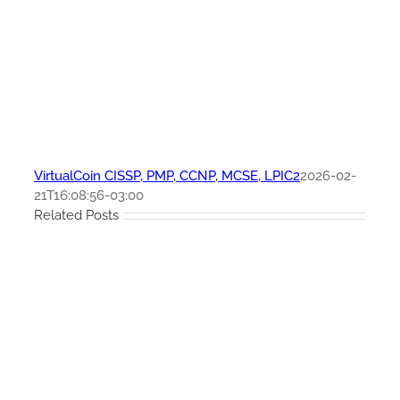
VirtualCoin CISSP, PMP, CCNP, MCSE, LPIC2
2026-02-
21T16:08:56-03:00
Related Posts