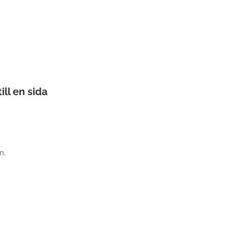
ll en sida
n.