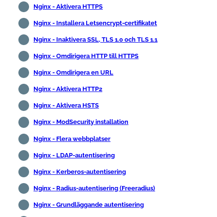
Nginx - Aktivera HTTPS
Nginx - Installera Letsencrypt-certifikatet
Nginx - Inaktivera SSL, TLS 1.0 och TLS 1.1
Nginx - Omdirigera HTTP till HTTPS
Nginx - Omdirigera en URL
Nginx - Aktivera HTTP2
Nginx - Aktivera HSTS
Nginx - ModSecurity installation
Nginx - Flera webbplatser
Nginx - LDAP-autentisering
Nginx - Kerberos-autentisering
Nginx - Radius-autentisering (Freeradius)
Nginx - Grundläggande autentisering