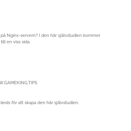
URL på Nginx-servern? I den här självstudien kommer
ill en viss sida.
WWW.GAMEKING.TIPS
vänds för att skapa den här självstudien.