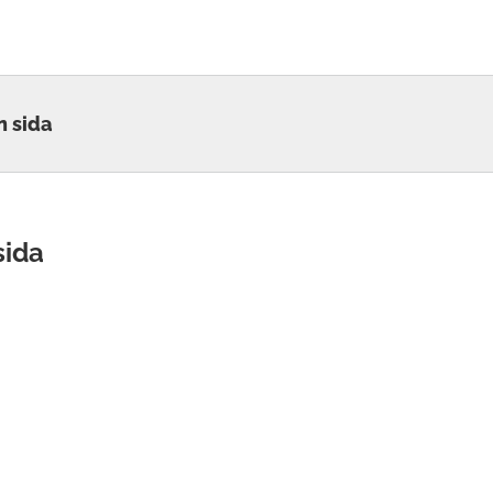
n sida
sida