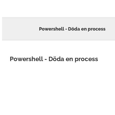
Skip
to
content
Powershell - Döda en process
Powershell - Döda en process