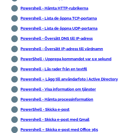
Powershell - Hämta HTTP-rubrikerna
Powershell - Lista de öppna TCP-portarna
Powershell - Lista de öppna UDP-portarna
Powershell - Översätt DNS till IP-adress
Powershell - Översätt IP-adress till värdnamn
PowerShell - Upprepa kommandot var 5:e sekund
Powershell - Läs rader från en textfil
Powershell – Lägg till användarfoto i Active Directory
Powershell - Visa information om tjänster
Powershell - Hämta processinformation
PowerShell - Skicka e-post
Powershell - Skicka e-post med Gmail
Powershell – Skicka e-post med Office 365