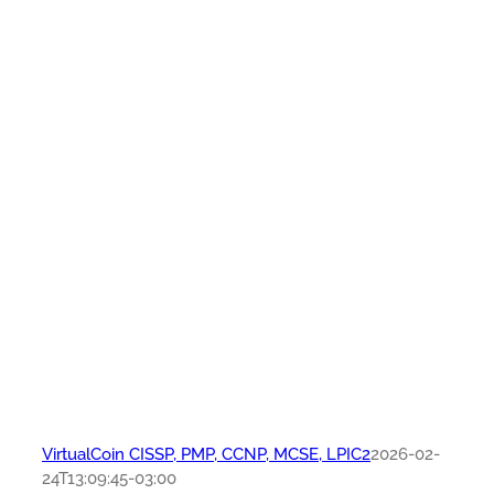
VirtualCoin CISSP, PMP, CCNP, MCSE, LPIC2
2026-02-
24T13:09:45-03:00