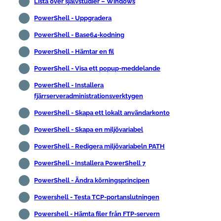
Lista över självstudier – Windows
PowerShell - Uppgradera
PowerShell - Base64-kodning
PowerShell - Hämtar en fil
PowerShell - Visa ett popup-meddelande
PowerShell - Installera
fjärrserveradministrationsverktygen
PowerShell - Skapa ett lokalt användarkonto
PowerShell - Skapa en miljövariabel
PowerShell - Redigera miljövariabeln PATH
PowerShell - Installera PowerShell 7
PowerShell - Ändra körningsprincipen
Powershell - Testa TCP-portanslutningen
Powershell - Hämta filer från FTP-servern