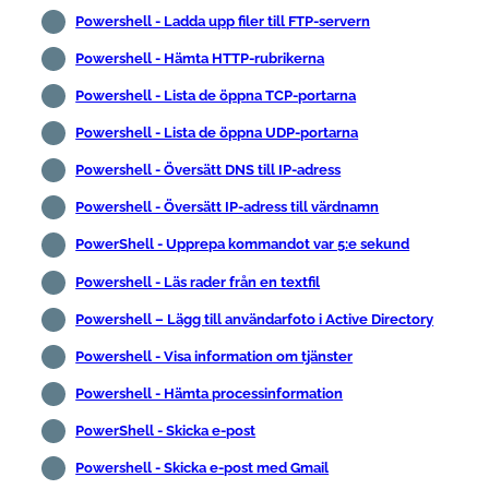
Powershell - Ladda upp filer till FTP-servern
Powershell - Hämta HTTP-rubrikerna
Powershell - Lista de öppna TCP-portarna
Powershell - Lista de öppna UDP-portarna
Powershell - Översätt DNS till IP-adress
Powershell - Översätt IP-adress till värdnamn
PowerShell - Upprepa kommandot var 5:e sekund
Powershell - Läs rader från en textfil
Powershell – Lägg till användarfoto i Active Directory
Powershell - Visa information om tjänster
Powershell - Hämta processinformation
PowerShell - Skicka e-post
Powershell - Skicka e-post med Gmail