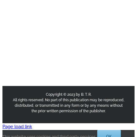
Copyright © 2023 by B. T. R.
All rights reserved. No part of this publication may be reproduced,
distributed, or transmitted in any form or by any means without
the prior written permission of the publisher.
Page load link
OK
This website uses cookies and third party services.